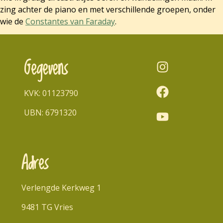
zing achter de piano en met verschillende groepen, onder
wie de
Constantes van Faraday
.
Gegevens
KVK: 01123790
UBN: 6791320
Adres
Verlengde Kerkweg 1
9481 TG Vries