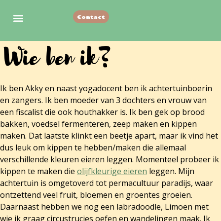
Contact
Vorige nestjes
Wie ben ik?
Ik ben Akky en naast yogadocent ben ik achtertuinboerin
en zangers. Ik ben moeder van 3 dochters en vrouw van
een fiscalist die ook houthakker is. Ik ben gek op brood
bakken, voedsel fermenteren, zeep maken en kippen
maken. Dat laatste klinkt een beetje apart, maar ik vind het
dus leuk om kippen te hebben/maken die allemaal
verschillende kleuren eieren leggen. Momenteel probeer ik
kippen te maken die
olijfkleurige eieren
leggen. Mijn
achtertuin is omgetoverd tot permacultuur paradijs, waar
ontzettend veel fruit, bloemen en groentes groeien.
Daarnaast hebben we nog een labradoodle, Limoen met
wie ik graag circustrucjes oefen en wandelingen maak. Ik