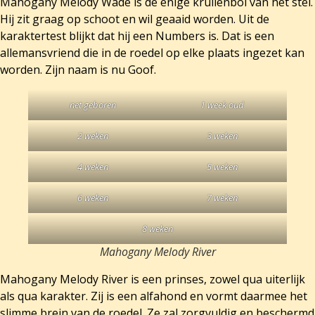
Mahogany Melody Wade is de enige krullenbol van het stel.
Hij zit graag op schoot en wil geaaid worden. Uit de
karaktertest blijkt dat hij een Numbers is. Dat is een
allemansvriend die in de roedel op elke plaats ingezet kan
worden. Zijn naam is nu Goof.
net geboren
1 week oud
2 weken
3 weken
4 weken
5 weken
6 weken
7 weken
8 weken
Mahogany Melody River
Mahogany Melody River is een prinses, zowel qua uiterlijk
als qua karakter. Zij is een alfahond en vormt daarmee het
slimme brein van de roedel. Ze zal zorgvuldig en beschermd