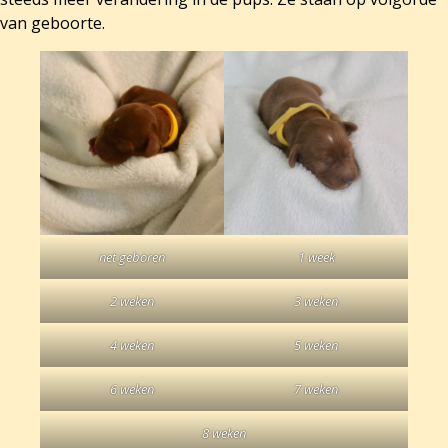
van geboorte.
net geboren
1 week
2 weken
3 weken
4 weken
5 weken
6 weken
7 weken
8 weken