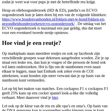
zodat je weet wat voor pups je met de betreffende reu krijgt.
Heup en elleboogonderzoek (HD & ED), patella’s en ECVO
oogonderzoek kun je laten doen bij een van de volgende klinieken:
https://www.houdenvanhonden.nl/fokken-met-je-hond/fokken-en-
gezondheidsonderzoeken/ecvo-oogonderzoek/
. De uitslag van het
ECVO oogonderzoek is maximaal een jaar geldig, dus dat moet
voor een eventueel tweede nestje opnieuw.
Hoe vind je een reutje?
Op marktplaats staan meerdere reutjes en ook op facebook zijn
verschillende groepen waar dekreuen aangeboden worden. Zie je op
straat een leuke reu, dan kun je vragen of die persoon de hond ook
wil laten onderzoeken. Het is fijn om de stambomen even naast
elkaar te leggen, maar laat Embark ook zeker even de COI
uitrekenen, want honden zijn meer verwant dan je op basis van de
stamboom kunt vermoeden.
Let op bij het maken van matches. Een cockapoo F1 x cockapoo F1
geeft 25% kans op een cocker spaniel look-a-like die volledig
verhaart. Meer daarover vind je
hier
.
Let ook op de kleur van de reu en alle opa’s en oma’s. Op basis van
de DNA gegevens kun je voorspellen welke kleuren pups je kunt