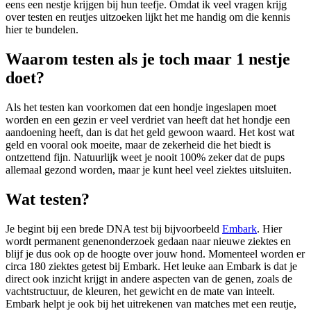
eens een nestje krijgen bij hun teefje. Omdat ik veel vragen krijg
over testen en reutjes uitzoeken lijkt het me handig om die kennis
hier te bundelen.
Waarom testen als je toch maar 1 nestje
doet?
Als het testen kan voorkomen dat een hondje ingeslapen moet
worden en een gezin er veel verdriet van heeft dat het hondje een
aandoening heeft, dan is dat het geld gewoon waard. Het kost wat
geld en vooral ook moeite, maar de zekerheid die het biedt is
ontzettend fijn. Natuurlijk weet je nooit 100% zeker dat de pups
allemaal gezond worden, maar je kunt heel veel ziektes uitsluiten.
Wat testen?
Je begint bij een brede DNA test bij bijvoorbeeld
Embark
. Hier
wordt permanent genenonderzoek gedaan naar nieuwe ziektes en
blijf je dus ook op de hoogte over jouw hond. Momenteel worden er
circa 180 ziektes getest bij Embark. Het leuke aan Embark is dat je
direct ook inzicht krijgt in andere aspecten van de genen, zoals de
vachtstructuur, de kleuren, het gewicht en de mate van inteelt.
Embark helpt je ook bij het uitrekenen van matches met een reutje,