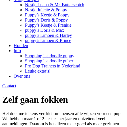
Nestje Luana & Mr. Butterscotch
Nestje Juliette & Poppy
Puppy’s Keetje & Poppy
Puppy’s Doris & Poppy
Puppy’s Keetje & Frenkie
puppy’s Doris & Max
puppy’s Limoen & Harley
puppy’s Limoen & Prince
Honden
Info
Shopping list doodle puppy
Shopping list doodle puber
Pro Dog Trainers in Nederland
Leuke extra’s!
Over ons
Contact
Zelf gaan fokken
Het doet me telkens verdriet om mensen af te wijzen voor een pup.
Wij hebben maar 1 of 2 nestjes per jaar en ontzettend veel
aanmeldingen. Daarom is het alleen maar goed als meer gezinnen